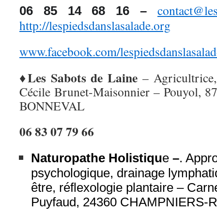
contact@les
06 85 14 68 16 –
http://lespiedsdanslasalade.org
www.facebook.com/lespiedsdanslasalad
♦Les
S
abots de
L
aine
– Agricultrice
Cécile Brunet-Maisonnier – Pouyol,
BONNEVAL
06 83 07 79 66
Naturopathe Holistiqu
e
–
. Appr
psychologique, drainage lymphati
être, réflexologie plantaire – C
arn
Puyfaud, 24360 CHAMPNIERS-