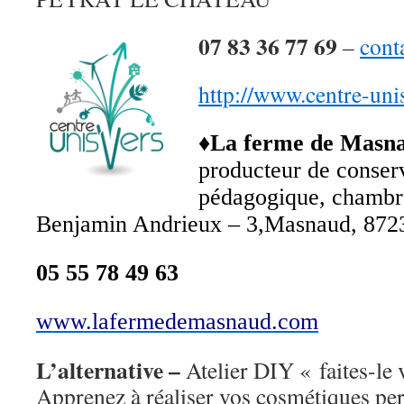
07 83 36 77 69
–
cont
http://www.centre-unis
♦La ferme de Masn
producteur
de conser
p
é
dagogique, chambr
Benjamin
Andrieux –
3,Masnaud, 8
05 55 78 49 63
www.lafermedemasnaud.com
L’alternative –
Atelier DIY « faites-l
Apprenez à réaliser vos cosmétiques per