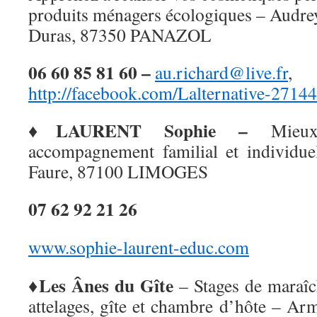
produits ménagers écologiques – Audre
Duras, 87350 PANAZOL
06 60 85 81 60 –
au.richard@live.fr
,
http://facebook.com/Lalternative-271
♦LAURENT Sophie –
Mieux
accompagnement familial et individu
Faure, 87100 LIMOGES
07 62 92 21 26
www.sophie-laurent-educ.com
♦Les
Â
nes du
G
îte
– Stages de maraîch
attelages, gîte et chambre d’hôte –
Arm