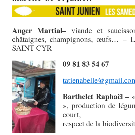
Anger Martial–
viande et saucisso
châtaignes, champignons, œufs… – 
SAINT CYR
09 81 83 54 67
tatienabelle@gmail.co
Barthelet Raphaël
–
«
», production de légum
court,
respect de la biodiver