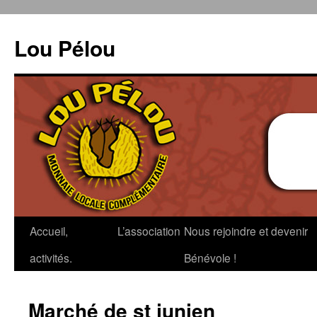
Aller
au
Lou Pélou
contenu
Accueil,
L’association
Nous rejoindre et devenir
activités.
Bénévole !
Marché de st junien