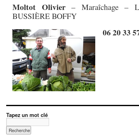
M
oltot
Olivier
– Maraîchage – Le
BUSSIÈRE BOFFY
06 20 33 5
Tapez un mot clé