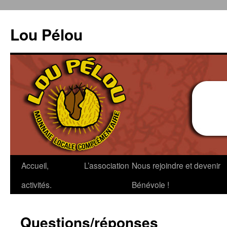
Aller
au
Lou Pélou
contenu
Accueil,
L’association
Nous rejoindre et devenir
activités.
Bénévole !
Questions/réponses