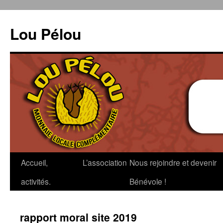
Aller
au
Lou Pélou
contenu
Accueil,
L’association
Nous rejoindre et devenir
activités.
Bénévole !
rapport moral site 2019