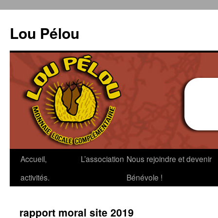
Aller
au
Lou Pélou
contenu
Accueil,
L’association
Nous rejoindre et devenir
activités.
Bénévole !
rapport moral site 2019