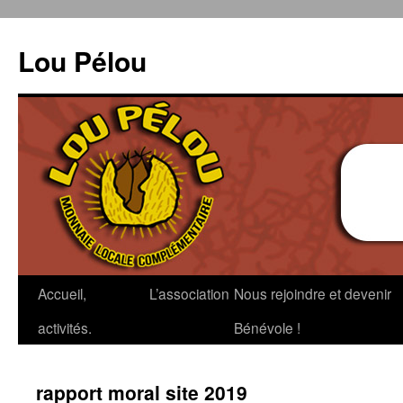
Aller
au
Lou Pélou
contenu
Accueil,
L’association
Nous rejoindre et devenir
activités.
Bénévole !
rapport moral site 2019