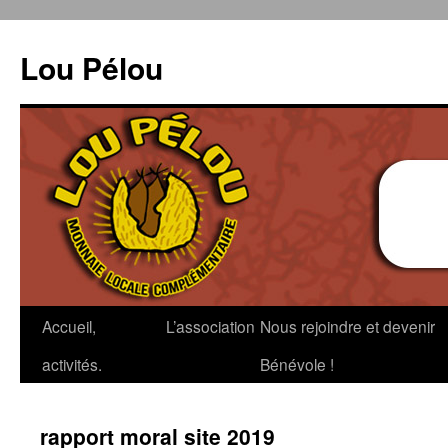
Aller
au
Lou Pélou
contenu
Accueil,
L’association
Nous rejoindre et devenir
activités.
Bénévole !
rapport moral site 2019