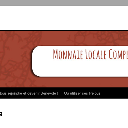
ous rejoindre et devenir Bénévole !
Où utiliser ses Pélous
9
0