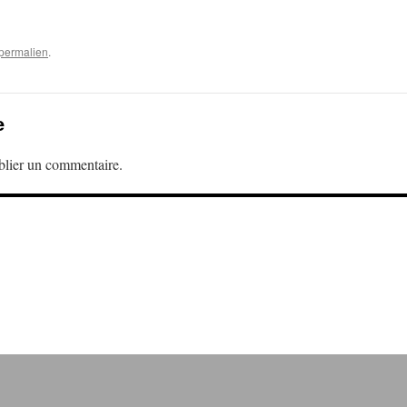
permalien
.
e
lier un commentaire.